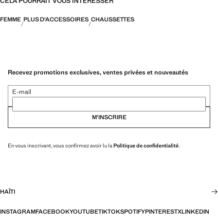
CELA POURRAIT VOUS INTÉRESSER
FEMME
PLUS D'ACCESSOIRES
CHAUSSETTES
Recevez promotions exclusives, ventes privées et nouveautés
E-mail
M’INSCRIRE
En vous inscrivant, vous confirmez avoir lu la
Politique de confidentialité
.
HAÏTI
INSTAGRAM
FACEBOOK
YOUTUBE
TIKTOK
SPOTIFY
PINTEREST
X
LINKEDIN