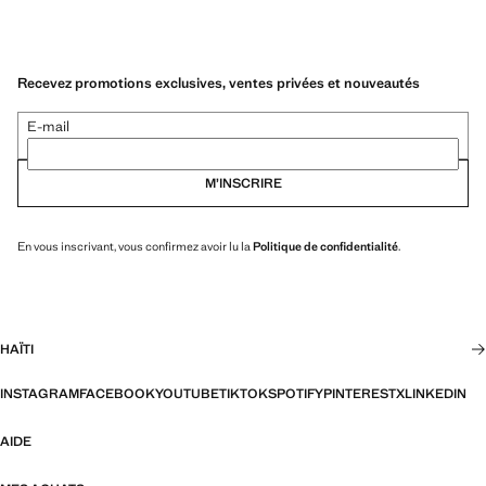
Recevez promotions exclusives, ventes privées et nouveautés
E-mail
M’INSCRIRE
En vous inscrivant, vous confirmez avoir lu la
Politique de confidentialité
.
HAÏTI
INSTAGRAM
FACEBOOK
YOUTUBE
TIKTOK
SPOTIFY
PINTEREST
X
LINKEDIN
AIDE