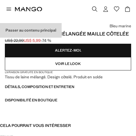
Choisissez une couleur
Bleu marine
Passer au contenu principal
CHAUSSETTES LAINE MÉLANGÉE MAILLE CÔTELÉE
US$ 22,99
US$ 5,99
-74 %
Prix initial barré [US$ 22,99 ]
Prix actuel [US$ 5,99 ]
ALERTEZ-MOI.
VOIR LE LOOK
LIVRAISON GRATUITE EN BOUTIQUE
Tissu de laine mélangé. Design côtelé. Produit en solde
DÉTAILS, COMPOSITION ET ENTRETIEN
DISPONIBILITÉ EN BOUTIQUE
CELA POURRAIT VOUS INTÉRESSER