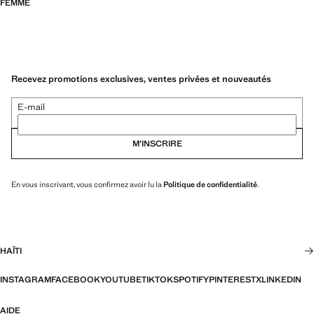
FEMME
Recevez promotions exclusives, ventes privées et nouveautés
E-mail
M’INSCRIRE
En vous inscrivant, vous confirmez avoir lu la
Politique de confidentialité
.
HAÏTI
INSTAGRAM
FACEBOOK
YOUTUBE
TIKTOK
SPOTIFY
PINTEREST
X
LINKEDIN
AIDE