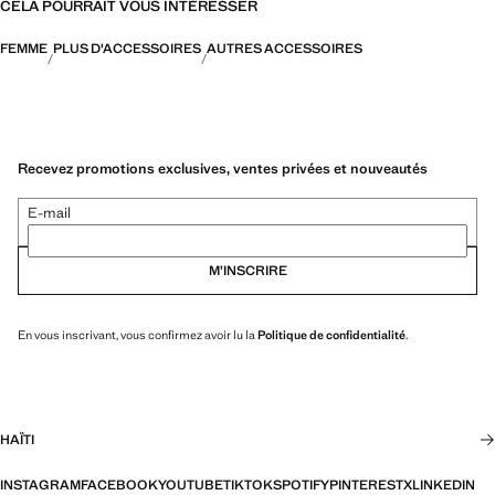
CELA POURRAIT VOUS INTÉRESSER
FEMME
PLUS D'ACCESSOIRES
AUTRES ACCESSOIRES
Recevez promotions exclusives, ventes privées et nouveautés
E-mail
M’INSCRIRE
En vous inscrivant, vous confirmez avoir lu la
Politique de confidentialité
.
HAÏTI
INSTAGRAM
FACEBOOK
YOUTUBE
TIKTOK
SPOTIFY
PINTEREST
X
LINKEDIN