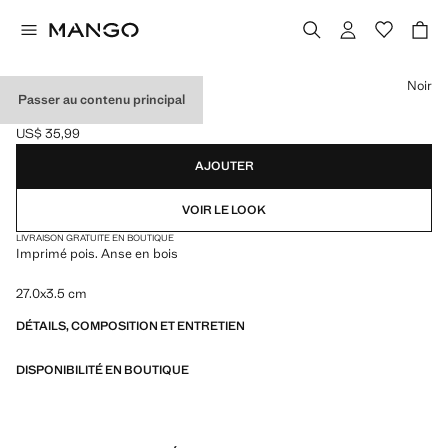
Choisissez une couleur
Noir
Passer au contenu principal
ÉVENTAIL À POIS
US$ 35,99
Prix actuel [US$ 35,99 ]
AJOUTER
VOIR LE LOOK
LIVRAISON GRATUITE EN BOUTIQUE
Imprimé pois. Anse en bois
27.0x3.5 cm
DÉTAILS, COMPOSITION ET ENTRETIEN
DISPONIBILITÉ EN BOUTIQUE