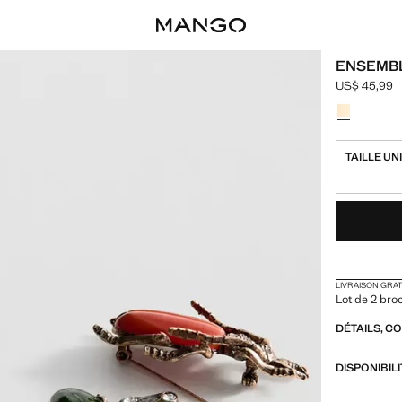
ENSEMBL
US$ 45,99
Prix actuel 
Choisissez u
TAILLE UN
DERNIÈRES UNI
NON DISPONIB
LIVRAISON GRA
Lot de 2 bro
DÉTAILS, C
DISPONIBIL