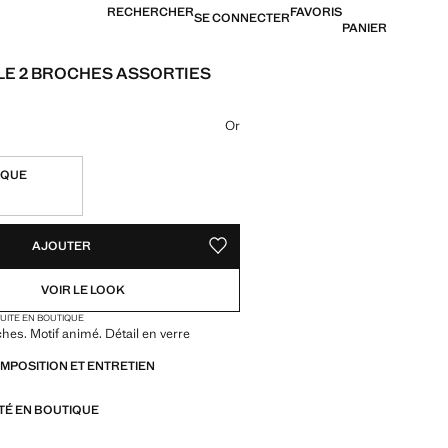
RECHERCHER
FAVORIS
SE CONNECTER
PANIER
E 2 BROCHES ASSORTIES
[US$ 45,99 ]
ne couleur
Or
IQUE
TÉS !
LE. JE LE VEUX !
AJOUTER
AJOUTER AUX FAVORIS
VOIR LE LOOK
TUITE EN BOUTIQUE
ches. Motif animé. Détail en verre
OMPOSITION ET ENTRETIEN
ITÉ EN BOUTIQUE