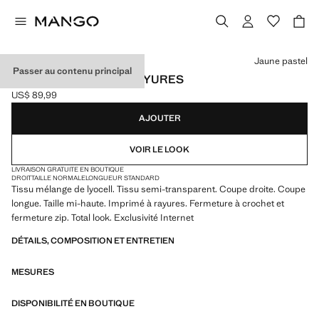
Choisissez une couleur
Jaune pastel
Passer au contenu principal
PANTALON LYOCELL RAYURES
US$ 89,99
Prix actuel [US$ 89,99 ]
AJOUTER
VOIR LE LOOK
LIVRAISON GRATUITE EN BOUTIQUE
DROIT
TAILLE NORMALE
LONGUEUR STANDARD
Tissu mélange de lyocell. Tissu semi-transparent. Coupe droite. Coupe
longue. Taille mi-haute. Imprimé à rayures. Fermeture à crochet et
fermeture zip. Total look. Exclusivité Internet
DÉTAILS, COMPOSITION ET ENTRETIEN
MESURES
DISPONIBILITÉ EN BOUTIQUE