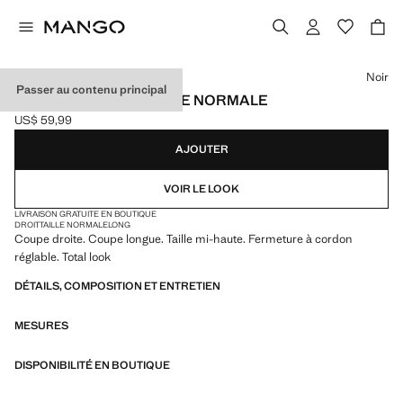
Choisissez une couleur
Noir
Passer au contenu principal
PANTALON DROIT TAILLE NORMALE
US$ 59,99
Prix actuel [US$ 59,99 ]
AJOUTER
VOIR LE LOOK
LIVRAISON GRATUITE EN BOUTIQUE
DROIT
TAILLE NORMALE
LONG
Coupe droite. Coupe longue. Taille mi-haute. Fermeture à cordon
réglable. Total look
DÉTAILS, COMPOSITION ET ENTRETIEN
MESURES
DISPONIBILITÉ EN BOUTIQUE