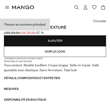
Choisissez une couleur
Chocolat
Passer au contenu principal
PANTALON BOUFFANT TEXTURÉ
US$ 69,99
US$ 29,99
-57 %
Prix initial barré [US$ 69,99 ]
Prix actuel [US$ 29,99 ]
AJOUTER
VOIR LE LOOK
LIVRAISON GRATUITE EN BOUTIQUE
DROIT
TAILLE HAUTE
LONG
Tissu texturé. Modèle bouffant. Coupe longue. Taille mi-haute. Taille
ajustable avec élastique. Sans fermeture. Total look
DÉTAILS, COMPOSITION ET ENTRETIEN
MESURES
DISPONIBILITÉ EN BOUTIQUE