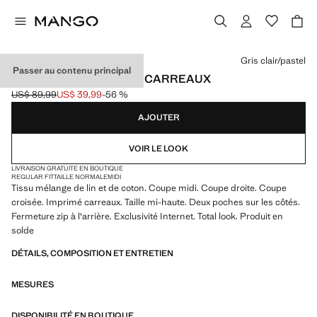
Choisissez une couleur
Gris clair/pastel
Passer au contenu principal
JUPE PORTEFEUILLE À CARREAUX
US$ 89,99
US$ 39,99
-56 %
Prix initial barré [US$ 89,99 ]
Prix actuel [US$ 39,99 ]
AJOUTER
VOIR LE LOOK
LIVRAISON GRATUITE EN BOUTIQUE
REGULAR FIT
TAILLE NORMALE
MIDI
Tissu mélange de lin et de coton. Coupe midi. Coupe droite. Coupe
croisée. Imprimé carreaux. Taille mi-haute. Deux poches sur les côtés.
Fermeture zip à l'arrière. Exclusivité Internet. Total look. Produit en
solde
DÉTAILS, COMPOSITION ET ENTRETIEN
MESURES
DISPONIBILITÉ EN BOUTIQUE