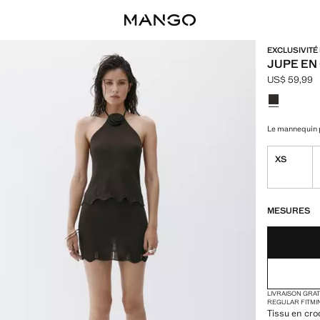
EXCLUSIVITÉ
JUPE EN
US$ 59,99
Prix actuel 
Choisissez u
Le mannequin p
XS
DERNIÈRES UNI
NON DISPONIB
MESURES
LIVRAISON GRA
REGULAR FIT
MI
Tissu en cro