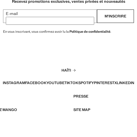
Recevez promotions exclusives, ventes privées et nouveautés
E-mail
M’INSCRIRE
En vous inscrivant, vous confirmez avoir lu la
Politique de confidentialité
.
HAÏTI
INSTAGRAM
FACEBOOK
YOUTUBE
TIKTOK
SPOTIFY
PINTEREST
X
LINKEDIN
PRESSE
EZ MANGO
SITE MAP