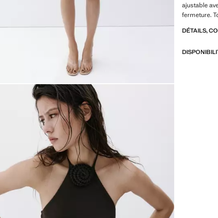
ajustable av
fermeture. To
DÉTAILS, C
DISPONIBIL