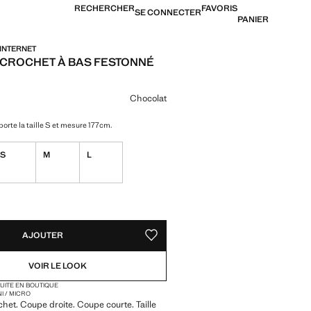
RECHERCHER
FAVORIS
SE CONNECTER
PANIER
 INTERNET
 CROCHET À BAS FESTONNÉ
[US$ 59,99 ]
ne couleur
Chocolat
orte la taille S et mesure 177cm.
S
M
L
TÉS !
LE. JE LE VEUX !
AJOUTER
AJOUTER AUX FAVORIS
VOIR LE LOOK
TUITE EN BOUTIQUE
NI / MICRO
chet. Coupe droite. Coupe courte. Taille