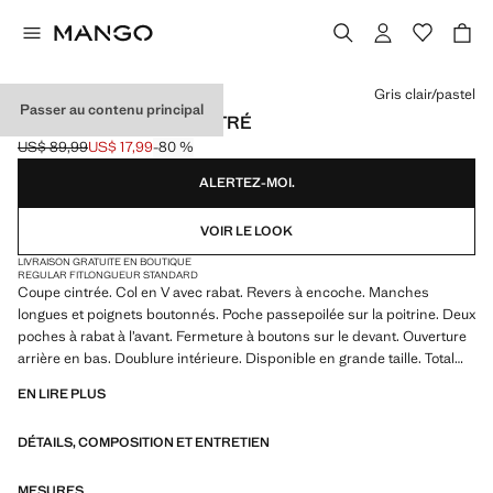
Choisissez une couleur
Gris clair/pastel
Passer au contenu principal
BLAZER COSTUME CINTRÉ
US$ 89,99
US$ 17,99
-80 %
Prix initial barré [US$ 89,99 ]
Prix actuel [US$ 17,99 ]
ALERTEZ-MOI.
VOIR LE LOOK
LIVRAISON GRATUITE EN BOUTIQUE
REGULAR FIT
LONGUEUR STANDARD
Coupe cintrée. Col en V avec rabat. Revers à encoche. Manches
longues et poignets boutonnés. Poche passepoilée sur la poitrine. Deux
poches à rabat à l’avant. Fermeture à boutons sur le devant. Ouverture
arrière en bas. Doublure intérieure. Disponible en grande taille. Total
look. Produit en solde
EN LIRE PLUS
DÉTAILS, COMPOSITION ET ENTRETIEN
MESURES