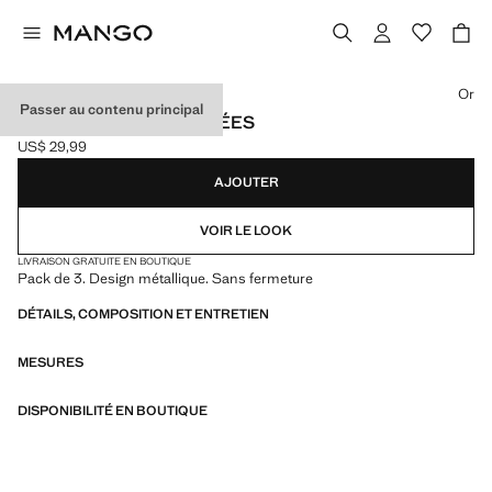
Choisissez une couleur
Or
Passer au contenu principal
LOT 3 BAGUES COMBINÉES
US$ 29,99
Prix actuel [US$ 29,99 ]
AJOUTER
VOIR LE LOOK
LIVRAISON GRATUITE EN BOUTIQUE
Pack de 3. Design métallique. Sans fermeture
DÉTAILS, COMPOSITION ET ENTRETIEN
MESURES
DISPONIBILITÉ EN BOUTIQUE