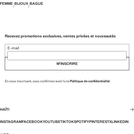
FEMME
BIJOUX
BAGUE
Recevez promotions exclusives, ventes privées et nouveautés
E-mail
M’INSCRIRE
En vous inscrivant, vous confirmez avoir lu la
Politique de confidentialité
.
HAÏTI
INSTAGRAM
FACEBOOK
YOUTUBE
TIKTOK
SPOTIFY
PINTEREST
X
LINKEDIN