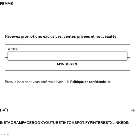
FEMME
Recevez promotions exclusives, ventes privées et nouveautés
E-mail
M’INSCRIRE
En vous inscrivant, vous confirmez avoir lu la
Politique de confidentialité
.
HAÏTI
INSTAGRAM
FACEBOOK
YOUTUBE
TIKTOK
SPOTIFY
PINTEREST
X
LINKEDIN