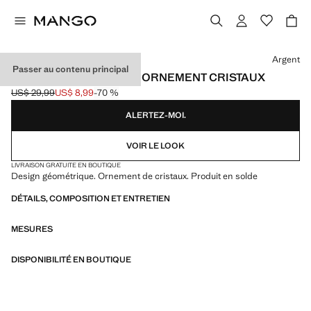
Choisissez une couleur
Argent
Passer au contenu principal
BAGUE GÉOMÉTRIQUE ORNEMENT CRISTAUX
US$ 29,99
US$ 8,99
-70 %
Prix initial barré [US$ 29,99 ]
Prix actuel [US$ 8,99 ]
ALERTEZ-MOI.
VOIR LE LOOK
LIVRAISON GRATUITE EN BOUTIQUE
Design géométrique. Ornement de cristaux. Produit en solde
DÉTAILS, COMPOSITION ET ENTRETIEN
MESURES
DISPONIBILITÉ EN BOUTIQUE