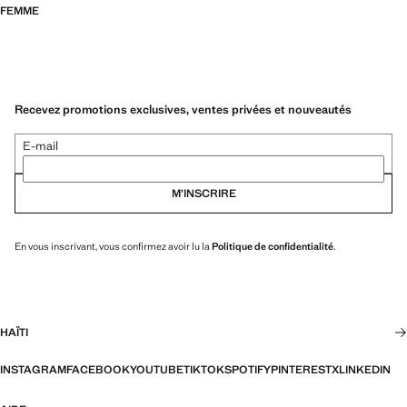
FEMME
Recevez promotions exclusives, ventes privées et nouveautés
E-mail
M’INSCRIRE
En vous inscrivant, vous confirmez avoir lu la
Politique de confidentialité
.
HAÏTI
INSTAGRAM
FACEBOOK
YOUTUBE
TIKTOK
SPOTIFY
PINTEREST
X
LINKEDIN