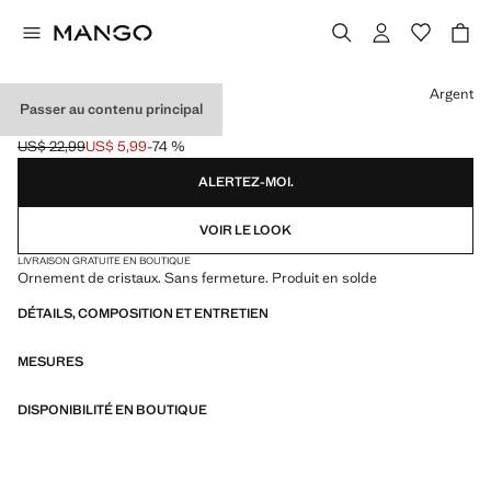
Choisissez une couleur
Argent
Passer au contenu principal
BAGUE CRISTAUX
US$ 22,99
US$ 5,99
-74 %
Prix initial barré [US$ 22,99 ]
Prix actuel [US$ 5,99 ]
ALERTEZ-MOI.
VOIR LE LOOK
LIVRAISON GRATUITE EN BOUTIQUE
Ornement de cristaux. Sans fermeture. Produit en solde
DÉTAILS, COMPOSITION ET ENTRETIEN
MESURES
DISPONIBILITÉ EN BOUTIQUE