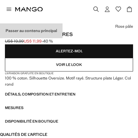
Choisissez une couleur
Rose pâle
Passer au contenu principal
T-SHIRT COTON À RAYURES
US$ 19,99
US$ 11,99
-40 %
Prix initial barré [US$ 19,99 ]
Prix actuel [US$ 11,99 ]
ALERTEZ-MOI.
VOIR LE LOOK
LIVRAISON GRATUITE EN BOUTIQUE
100 % coton. Silhouette Oversize. Motif rayé. Structure plate Léger. Col
rond
DÉTAILS, COMPOSITION ET ENTRETIEN
MESURES
DISPONIBILITÉ EN BOUTIQUE
QUALITÉS DE L'ARTICLE