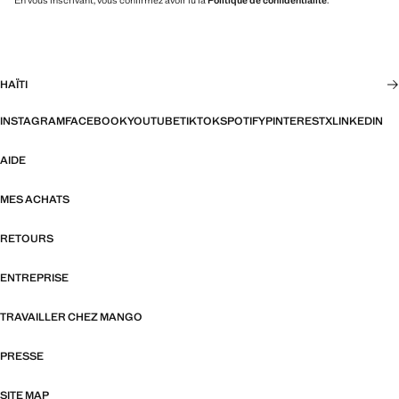
En vous inscrivant, vous confirmez avoir lu la
Politique de confidentialité
.
HAÏTI
INSTAGRAM
FACEBOOK
YOUTUBE
TIKTOK
SPOTIFY
PINTEREST
X
LINKEDIN
AIDE
MES ACHATS
RETOURS
ENTREPRISE
TRAVAILLER CHEZ MANGO
PRESSE
SITE MAP