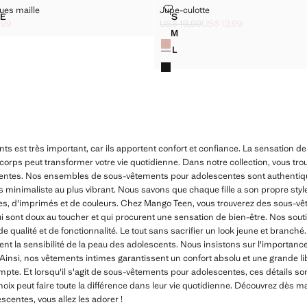
 LONGUES MAILLE
JUPE-CULOTTE
ues maille
Jupe-culotte
Tailles
UE
S
SSETTES LONGUES MAILLE
JUPE-CULOTTE
,99
US$ 19,99
US$ 12,99
[US$ 15,99 ]
2,99 ]
Prix initial barré [US$ 19,99 ]
Prix actuel [US$ 12,99 ]
M
Couleurs
JUPE-CULOTTE
L
JUPE-CULOTTE
s est très important, car ils apportent confort et confiance. La sensation d
corps peut transformer votre vie quotidienne. Dans notre collection, vous trou
ntes. Nos ensembles de sous-vêtements pour adolescentes sont authentiqu
s minimaliste au plus vibrant. Nous savons que chaque fille a son propre styl
es, d'imprimés et de couleurs. Chez Mango Teen, vous trouverez des sous-v
ui sont doux au toucher et qui procurent une sensation de bien-être. Nos sout
 qualité et de fonctionnalité. Le tout sans sacrifier un look jeune et branché.
ent la sensibilité de la peau des adolescents. Nous insistons sur l'importan
t. Ainsi, nos vêtements intimes garantissent un confort absolu et une grande
pte. Et lorsqu'il s'agit de sous-vêtements pour adolescentes, ces détails s
oix peut faire toute la différence dans leur vie quotidienne. Découvrez dès 
centes, vous allez les adorer !