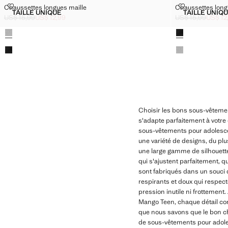
CHAUSSETTES LONGUES MAILLE
CHAUSSETTES
Chaussettes longues maille
Chaussettes long
Tailles
Tailles
TAILLE UNIQUE
TAILLE UNIQ
CHAUSSETTES LONGUES MAILLE
CHAU
US$ 15,99
US$ 12,99
US$ 15,99
US$ 12
Prix initial barré [US$ 15,99 ]
Prix actuel [US$ 12,99 ]
Prix initial barré 
Prix actuel [US$ 1
Couleurs
Couleurs
Choisir les bons sous-vêtement
s'adapte parfaitement à votre 
sous-vêtements pour adolesce
une variété de designs, du plu
une large gamme de silhouett
qui s'ajustent parfaitement, q
sont fabriqués dans un souci de
respirants et doux qui respect
pression inutile ni frottemen
Mango Teen, chaque détail com
que nous savons que le bon ch
de sous-vêtements pour adoles