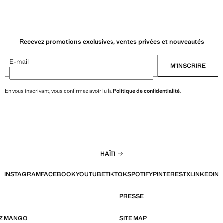
Recevez promotions exclusives, ventes privées et nouveautés
E-mail
M’INSCRIRE
En vous inscrivant, vous confirmez avoir lu la
Politique de confidentialité
.
HAÏTI
INSTAGRAM
FACEBOOK
YOUTUBE
TIKTOK
SPOTIFY
PINTEREST
X
LINKEDIN
PRESSE
EZ MANGO
SITE MAP