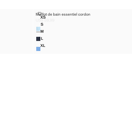
ORDON
MAILLOT DE BAIN ESSENTIEL CORDON
Maillot de bain essentiel cordon
Tailles
XS
L CORDON
MAILLOT DE BAIN ESSENTIEL CORDON
US$ 59,99
Prix actuel [US$ 59,99 ]
S
Couleurs
L CORDON
MAILLOT DE BAIN ESSENTIEL CORDON
M
L CORDON
MAILLOT DE BAIN ESSENTIEL CORDON
L
L CORDON
MAILLOT DE BAIN ESSENTIEL CORDON
XL
L CORDON
MAILLOT DE BAIN ESSENTIEL CORDON