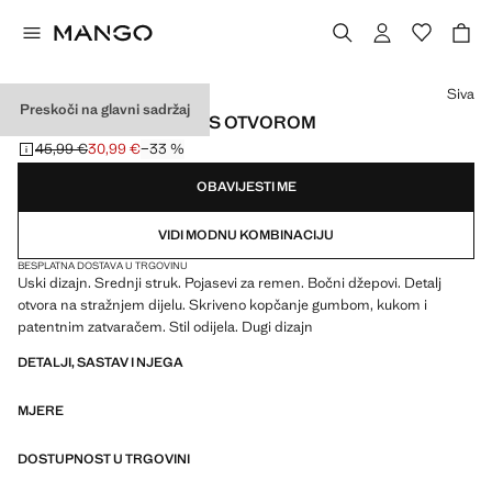
Odaberite boju
Siva
Preskoči na glavni sadržaj
DUGA USKA SUKNJA S OTVOROM
45,99 €
30,99 €
−33 %
Početna cijena prekrižena [45,99 € ]
Trenutačna cijena [30,99 € ]
OBAVIJESTI ME
VIDI MODNU KOMBINACIJU
BESPLATNA DOSTAVA U TRGOVINU
Uski dizajn. Srednji struk. Pojasevi za remen. Bočni džepovi. Detalj
otvora na stražnjem dijelu. Skriveno kopčanje gumbom, kukom i
patentnim zatvaračem. Stil odijela. Dugi dizajn
DETALJI, SASTAV I NJEGA
MJERE
DOSTUPNOST U TRGOVINI