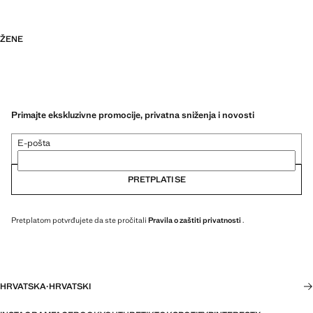
ŽENE
Primajte ekskluzivne promocije, privatna sniženja i novosti
E-pošta
PRETPLATI SE
Pretplatom potvrđujete da ste pročitali
Pravila o zaštiti privatnosti
.
HRVATSKA
·
HRVATSKI