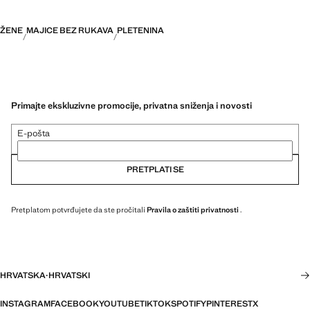
ŽENE
MAJICE BEZ RUKAVA
PLETENINA
Primajte ekskluzivne promocije, privatna sniženja i novosti
E-pošta
PRETPLATI SE
Pretplatom potvrđujete da ste pročitali
Pravila o zaštiti privatnosti
.
HRVATSKA
·
HRVATSKI
INSTAGRAM
FACEBOOK
YOUTUBE
TIKTOK
SPOTIFY
PINTEREST
X