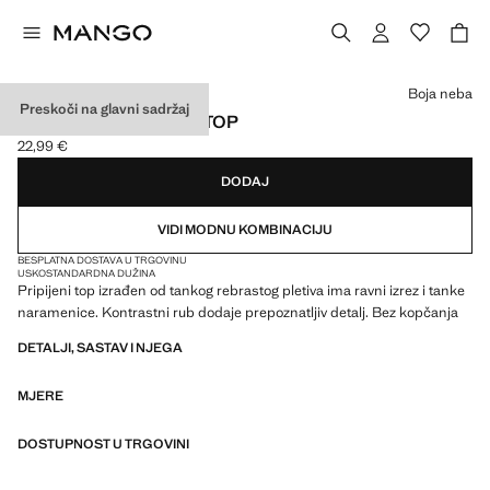
Odaberite boju
Boja neba
Preskoči na glavni sadržaj
REBRASTI PRIPIJENI TOP
22,99 €
Trenutačna cijena [22,99 € ]
DODAJ
VIDI MODNU KOMBINACIJU
BESPLATNA DOSTAVA U TRGOVINU
USKO
STANDARDNA DUŽINA
Pripijeni top izrađen od tankog rebrastog pletiva ima ravni izrez i tanke
naramenice. Kontrastni rub dodaje prepoznatljiv detalj. Bez kopčanja
DETALJI, SASTAV I NJEGA
MJERE
DOSTUPNOST U TRGOVINI