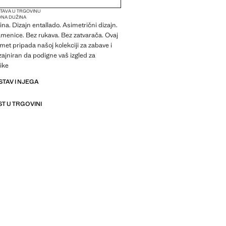
TAVA U TRGOVINU
NA DUŽINA
ina. Dizajn entallado. Asimetrični dizajn.
menice. Bez rukava. Bez zatvarača. Ovaj
met pripada našoj kolekciji za zabave i
zajniran da podigne vaš izgled za
ike
STAV I NJEGA
T U TRGOVINI