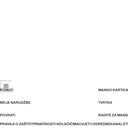
POMOĆ
MANGO KARTIC
MOJE NARUDŽBE
TVRTKA
POVRATI
RADITE ZA MAN
PRAVILA O ZAŠTITI PRIVATNOSTI I KOLAČIĆIMA
UVJETI I ODREDBE
KANAL ET