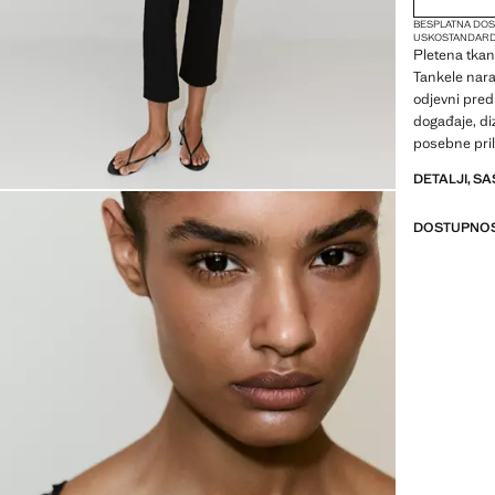
BESPLATNA DOS
USKO
STANDARD
Pletena tkan
Tankele nara
odjevni pred
događaje, di
posebne pril
DETALJI, SA
DOSTUPNOS