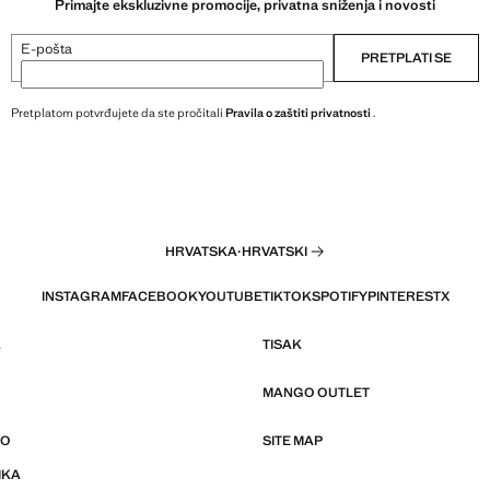
Primajte ekskluzivne promocije, privatna sniženja i novosti
E-pošta
PRETPLATI SE
Pretplatom potvrđujete da ste pročitali
Pravila o zaštiti privatnosti
.
HRVATSKA
·
HRVATSKI
INSTAGRAM
FACEBOOK
YOUTUBE
TIKTOK
SPOTIFY
PINTEREST
X
A
TISAK
MANGO OUTLET
GO
SITE MAP
IKA