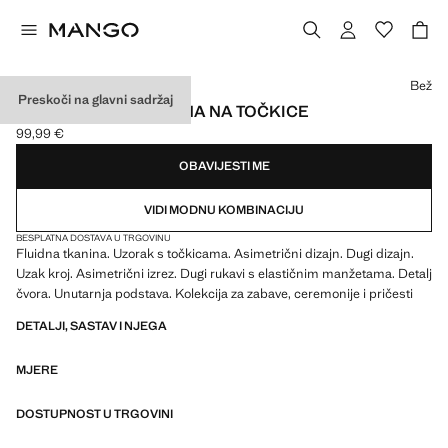
Odaberite boju
Bež
Preskoči na glavni sadržaj
ASIMETRIČNA HALJINA NA TOČKICE
99,99 €
Trenutačna cijena [99,99 € ]
OBAVIJESTI ME
VIDI MODNU KOMBINACIJU
BESPLATNA DOSTAVA U TRGOVINU
Fluidna tkanina. Uzorak s točkicama. Asimetrični dizajn. Dugi dizajn.
Uzak kroj. Asimetrični izrez. Dugi rukavi s elastičnim manžetama. Detalj
čvora. Unutarnja podstava. Kolekcija za zabave, ceremonije i pričesti
DETALJI, SASTAV I NJEGA
MJERE
DOSTUPNOST U TRGOVINI