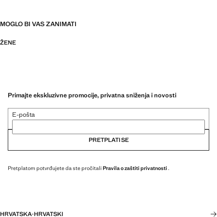
MOGLO BI VAS ZANIMATI
ŽENE
Primajte ekskluzivne promocije, privatna sniženja i novosti
E-pošta
PRETPLATI SE
Pretplatom potvrđujete da ste pročitali
Pravila o zaštiti privatnosti
.
HRVATSKA
·
HRVATSKI