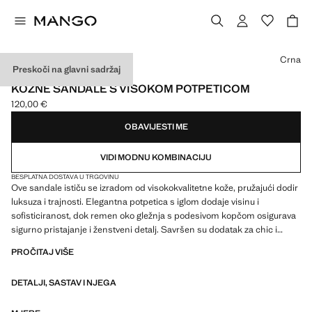
Odaberite boju
Crna
Preskoči na glavni sadržaj
CAPSULE
KOŽNE SANDALE S VISOKOM POTPETICOM
120,00 €
Trenutačna cijena [120,00 € ]
OBAVIJESTI ME
VIDI MODNU KOMBINACIJU
BESPLATNA DOSTAVA U TRGOVINU
Ove sandale ističu se izradom od visokokvalitetne kože, pružajući dodir
luksuza i trajnosti. Elegantna potpetica s iglom dodaje visinu i
sofisticiranost, dok remen oko gležnja s podesivom kopčom osigurava
sigurno pristajanje i ženstveni detalj. Savršen su dodatak za chic i
profinjen izgled. 100% kozja koža. Dizajn s trakom. Okrugli vrh. Visoke
PROČITAJ VIŠE
potpetice. 9,5 cm potpetica. Remenčić s kopčom. Unutarnja podstava.
Kolekcija za zabave, ceremonije i pričesti. Artikli iz kolekcije CAPSULE
DETALJI, SASTAV I NJEGA
mogu se zamijeniti ili vratiti u roku od 14 dana od datuma slanja