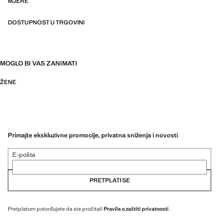
Capsule: limited edition kolekcija odjevnih predmeta, izrađenih od
MJERE
najboljih tkanina i s velikom pažnjom u izradi uzoraka, kako bi se
postigla najbolja završna obrada. Ova ekskluzivna kolekcija dizajnirana
DOSTUPNOST U TRGOVINI
je za najposebnije događaje i prigode
MOGLO BI VAS ZANIMATI
ŽENE
Primajte ekskluzivne promocije, privatna sniženja i novosti
E-pošta
PRETPLATI SE
Pretplatom potvrđujete da ste pročitali
Pravila o zaštiti privatnosti
.