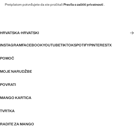
Pretplatom potvrđujete da ste pročitali
Pravila o zaštiti privatnosti
.
HRVATSKA
·
HRVATSKI
INSTAGRAM
FACEBOOK
YOUTUBE
TIKTOK
SPOTIFY
PINTEREST
X
POMOĆ
MOJE NARUDŽBE
POVRATI
MANGO KARTICA
TVRTKA
RADITE ZA MANGO