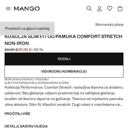
Odaberite boju
Mornarsko plava
Preskoči na glavni sadržaj
PERFORMANCE
KOŠULJA SLIM FIT OD PAMUKA COMFORT STRETCH
NON-IRON
59,99 €
29,99 €
−50 %
Početna cijena prekrižena [59,99 € ]
Trenutačna cijena [29,99 € ]
DODAJ
VIDI MODNU KOMBINACIJU
BESPLATNA DOSTAVA U TRGOVINU
SLIM FIT
OVRATNIK KOŠULJE
STANDARDNA DUŽINA
Kolekcija Performance. Comfort Stretch: rastezljiva tkanina za dodatnu
udobnost. Bez glačanja: odjevni predmet koji ne zahtijeva glačanje,
izrađen od tkanine otporne na gužvanje. Tkanina od mješavine pamuka
sitne teksture. Slim fit. Klasični ovratnik. Dugi rukavi s manšetama na
gumbe. Prednje kopčanje s gumbima. Zaobljeni rub. Proizvod na
PROČITAJ VIŠE
sniženju
DETALJI, SASTAV I NJEGA
PERFORMANCE: Kolekcija odjevnih predmeta izrađenih od tehničkih