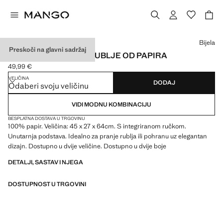
Odaberite boju
Bijela
Preskoči na glavni sadržaj
VELIKA KOŠARA ZA RUBLJE OD PAPIRA
49,99 €
Trenutačna cijena [49,99 € ]
VELIČINA
DODAJ
Odaberi svoju veličinu
VIDI MODNU KOMBINACIJU
BESPLATNA DOSTAVA U TRGOVINU
100% papir. Veličina: 45 x 27 x 64cm. S integriranom ručkom.
Unutarnja podstava. Idealno za pranje rublja ili pohranu uz elegantan
dizajn. Dostupno u dvije veličine. Dostupno u dvije boje
DETALJI, SASTAV I NJEGA
DOSTUPNOST U TRGOVINI