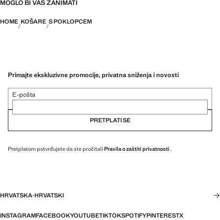
MOGLO BI VAS ZANIMATI
HOME
KOŠARE
S POKLOPCEM
Primajte ekskluzivne promocije, privatna sniženja i novosti
E-pošta
PRETPLATI SE
Pretplatom potvrđujete da ste pročitali
Pravila o zaštiti privatnosti
.
HRVATSKA
·
HRVATSKI
INSTAGRAM
FACEBOOK
YOUTUBE
TIKTOK
SPOTIFY
PINTEREST
X