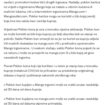
vaučeri, promotivni kodovi itd.) drugih trgovaca. Nadalje, poklon kartica
ne vrijedi u trgovinama Mango koje se nalaze u robnim kućama ili
zračnim lukama, niti u internetskim trgovinama Mango.com i
Mangooutlet.com. Poklon kartice mogu se koristiti u bilo kojoj zemlji
koja ima istu valutu kao i zemlja kupnje.
Vrijednost Poklon bona je ona u trenutku njezine aktivacije. Poklon bon
se može koristiti za bilo koju kupnju po želji vlasnika dok se stanje ne
potroši. Saldo Poklon bon smanjit će se jer se koristi za kupnju odjeće
i/ili modnih dodataka na mango.com i/ili u prethodno spomenutim
Mango trgovinama . U svakom slučaju, saldo Poklon bona pojavit će se
na računu i može se provjeriti na mango.com ili u bilo kojoj od gore
navedenih trgovina.
Povrat Poklon bona koji nije korišten i u istom je stanju kao u trenutku
kupnje (netaknut CVV) bit će prihvaćen uz predočenje originalnog
dokaza o kupnji i poštivanje zakonski utvrđenog roka:
• Poklon bon kupljen u Mango trgovini može se vratiti unutar razdoblja
od 30 dana od dana kupnje.
• Poklon bon kupljena na mango.com može se vratiti unutar razdoblja
od 30 dana od datuma otpreme primatelju.