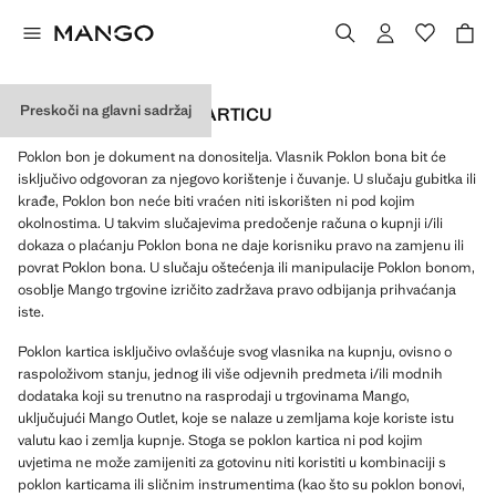
Preskoči na glavni sadržaj
UVJETI ZA POKLON KARTICU
Poklon bon je dokument na donositelja. Vlasnik Poklon bona bit će
isključivo odgovoran za njegovo korištenje i čuvanje. U slučaju gubitka ili
krađe, Poklon bon neće biti vraćen niti iskorišten ni pod kojim
okolnostima. U takvim slučajevima predočenje računa o kupnji i/ili
dokaza o plaćanju Poklon bona ne daje korisniku pravo na zamjenu ili
povrat Poklon bona. U slučaju oštećenja ili manipulacije Poklon bonom,
osoblje Mango trgovine izričito zadržava pravo odbijanja prihvaćanja
iste.
Poklon kartica isključivo ovlašćuje svog vlasnika na kupnju, ovisno o
raspoloživom stanju, jednog ili više odjevnih predmeta i/ili modnih
dodataka koji su trenutno na rasprodaji u trgovinama Mango,
uključujući Mango Outlet, koje se nalaze u zemljama koje koriste istu
valutu kao i zemlja kupnje. Stoga se poklon kartica ni pod kojim
uvjetima ne može zamijeniti za gotovinu niti koristiti u kombinaciji s
poklon karticama ili sličnim instrumentima (kao što su poklon bonovi,