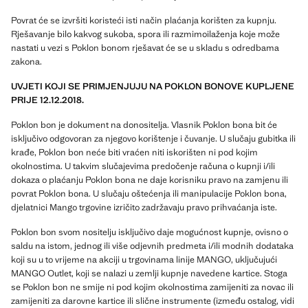
Povrat će se izvršiti koristeći isti način plaćanja korišten za kupnju.
Rješavanje bilo kakvog sukoba, spora ili razmimoilaženja koje može
nastati u vezi s Poklon bonom rješavat će se u skladu s odredbama
zakona.
UVJETI KOJI SE PRIMJENJUJU NA POKLON BONOVE KUPLJENE
PRIJE 12.12.2018.
Poklon bon je dokument na donositelja. Vlasnik Poklon bona bit će
isključivo odgovoran za njegovo korištenje i čuvanje. U slučaju gubitka ili
krađe, Poklon bon neće biti vraćen niti iskorišten ni pod kojim
okolnostima. U takvim slučajevima predočenje računa o kupnji i/ili
dokaza o plaćanju Poklon bona ne daje korisniku pravo na zamjenu ili
povrat Poklon bona. U slučaju oštećenja ili manipulacije Poklon bona,
djelatnici Mango trgovine izričito zadržavaju pravo prihvaćanja iste.
Poklon bon svom nositelju isključivo daje mogućnost kupnje, ovisno o
saldu na istom, jednog ili više odjevnih predmeta i/ili modnih dodataka
koji su u to vrijeme na akciji u trgovinama linije MANGO, uključujući
MANGO Outlet, koji se nalazi u zemlji kupnje navedene kartice. Stoga
se Poklon bon ne smije ni pod kojim okolnostima zamijeniti za novac ili
zamijeniti za darovne kartice ili slične instrumente (između ostalog, vidi