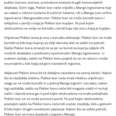
poklon bonove, bonove, promotivne kodove) drugih komercijalnih
objekata. Osim toga, Poklon bon neće vrijediti u Mango trgovinama koje
se nalaze u robnim kućama ili zračnim lukama, niti u Mango.com online
trgovinama i Mangooutlet.com. Poklon bon se može koristiti samo i
isključivo u zemlji u kojoj je Poklon bon kupljen. Ni pod kojim
okolnostima ne smije se koristiti u zemlji koja nije ona u kojoj je kupljen.
Vrijednost Poklon bona je ona u trenutku aktivacije. Poklon bon se može
koristiti za bilo koju kupnju po želji vlasnika dok se saldo ne potroši.
Saldo Poklon bona smanjit će se jer se koristi za kupnju odjeće i/ili
modnih dodataka u prethodno spomenutim Mango trgovinama . U
svakom slučaju, saldo na Poklon bonu pojavit će se na računu i može
se provjeriti u bilo kojoj od gore navedenih trgovina.
Valjanost Poklon bona bit će detaljno navedena na samoj kartici. Nakon
što to razdoblje istekne, Poklon bon neće imati nikakvu vrijednost i
stoga se ne može koristiti ni u jednoj Mango trgovini. Isto tako, nakon
tog razdoblja, saldo na Poklon bonu neće biti moguće vratiti ni na koji
način i vlasnik bona ga ni pod kojim okolnostima ne može potraživati.
Poklon bon se ne može ponovno puniti. Ni pod kojim okolnostima
postojeći saldo na Poklon bonu neće biti vraćen nositelju, bilo u gotovini
ili bilo kojim drugim sredstvom plaćanja. Nakon što se saldo potroši,
Poklon bon se mora dostaviti u trgovinu Mango.