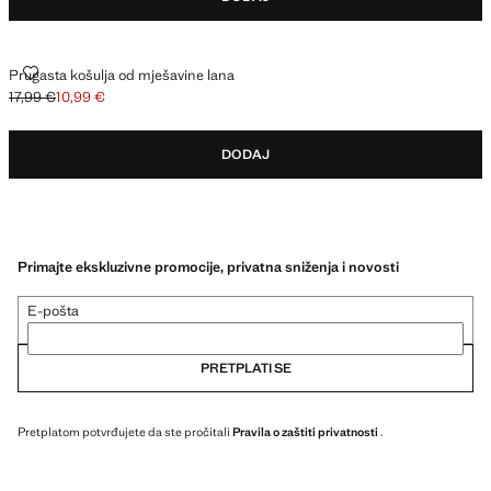
PRUGASTA KOŠULJA OD MJEŠAVINE LANA
Prugasta košulja od mješavine lana
17,99 €
10,99 €
Početna cijena prekrižena [17,99 € ]
Trenutačna cijena [10,99 € ]
DODAJ
Primajte ekskluzivne promocije, privatna sniženja i novosti
E-pošta
PRETPLATI SE
Pretplatom potvrđujete da ste pročitali
Pravila o zaštiti privatnosti
.