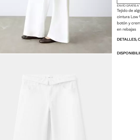
ENVÍO GRATIS A
Tejido de al
cintura Low 
botón y crem
en rebajas
DETALLES, 
DISPONIBIL