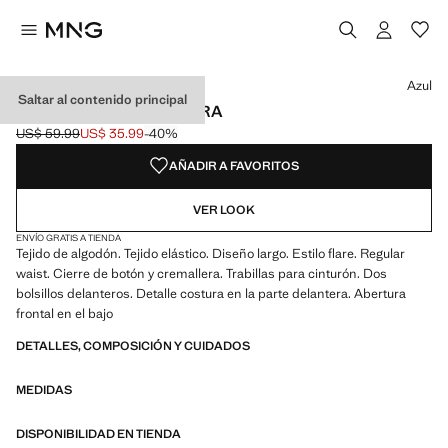
Selecciona un color
Color Burdeos
Color Gris antracita
Color Azul seleccionado
Azul
Saltar al contenido principal
JEANS FLARE ABERTURA
US$ 59.99
US$ 35.99
-40%
Precio inicial tachado [US$ 59.99 ]
Precio actual [US$ 35.99 ]
AÑADIR A FAVORITOS
VER LOOK
ENVÍO GRATIS A TIENDA
Tejido de algodón. Tejido elástico. Diseño largo. Estilo flare. Regular
waist. Cierre de botón y cremallera. Trabillas para cinturón. Dos
bolsillos delanteros. Detalle costura en la parte delantera. Abertura
frontal en el bajo
DETALLES, COMPOSICIÓN Y CUIDADOS
MEDIDAS
DISPONIBILIDAD EN TIENDA