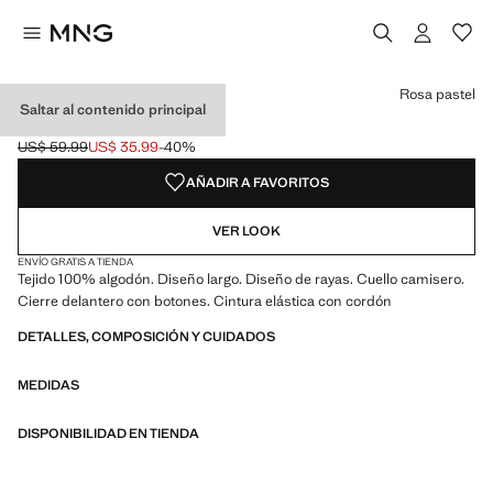
Selecciona un color
Color Rosa pastel seleccionado
Rosa pastel
Saltar al contenido principal
PIJAMA LARGO RAYAS
US$ 59.99
US$ 35.99
-40%
Precio inicial tachado [US$ 59.99 ]
Precio actual [US$ 35.99 ]
AÑADIR A FAVORITOS
VER LOOK
ENVÍO GRATIS A TIENDA
Tejido 100% algodón. Diseño largo. Diseño de rayas. Cuello camisero.
Cierre delantero con botones. Cintura elástica con cordón
DETALLES, COMPOSICIÓN Y CUIDADOS
MEDIDAS
DISPONIBILIDAD EN TIENDA