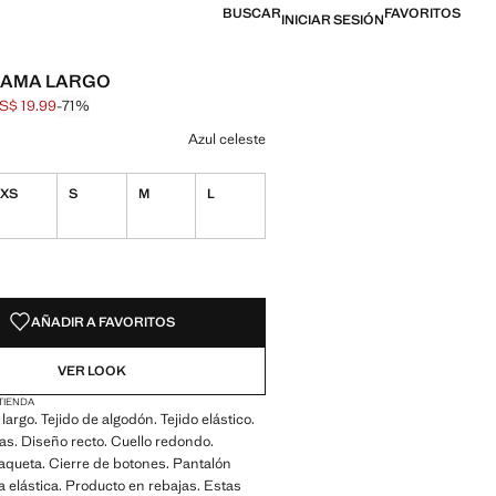
BUSCAR
FAVORITOS
INICIAR SESIÓN
JAMA LARGO
S$ 19.99
-71%
al tachado [US$ 69.99 ]
l [US$ 19.99 ]
n color
pastel
Azul celeste seleccionado
Azul celeste
XS
S
M
L
ADES!
E ¡LO QUIERO!
AÑADIR A FAVORITOS
VER LOOK
 TIENDA
argo. Tejido de algodón. Tejido elástico.
yas. Diseño recto. Cuello redondo.
aqueta. Cierre de botones. Pantalón
ra elástica. Producto en rebajas. Estas