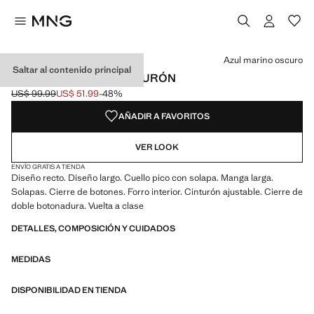
Selecciona un color
Color Azul marino oscuro seleccionado
Color Beige
Azul marino oscuro
Saltar al contenido principal
TRENCH CLÁSICO CINTURÓN
US$ 99.99
US$ 51.99
-48%
Precio inicial tachado [US$ 99.99 ]
Precio actual [US$ 51.99 ]
AÑADIR A FAVORITOS
VER LOOK
ENVÍO GRATIS A TIENDA
Diseño recto. Diseño largo. Cuello pico con solapa. Manga larga.
Solapas. Cierre de botones. Forro interior. Cinturón ajustable. Cierre de
doble botonadura. Vuelta a clase
DETALLES, COMPOSICIÓN Y CUIDADOS
MEDIDAS
DISPONIBILIDAD EN TIENDA