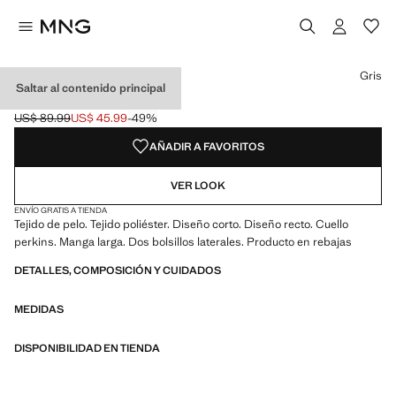
Selecciona un color
Gris
Saltar al contenido principal
ABRIGO EFECTO PELO
US$ 89.99
US$ 45.99
-49%
Precio inicial tachado [US$ 89.99 ]
Precio actual [US$ 45.99 ]
AÑADIR A FAVORITOS
VER LOOK
ENVÍO GRATIS A TIENDA
Tejido de pelo. Tejido poliéster. Diseño corto. Diseño recto. Cuello
perkins. Manga larga. Dos bolsillos laterales. Producto en rebajas
DETALLES, COMPOSICIÓN Y CUIDADOS
MEDIDAS
DISPONIBILIDAD EN TIENDA