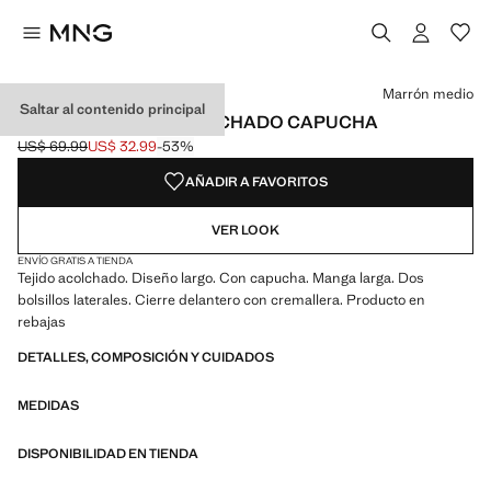
Selecciona un color
Marrón medio
Saltar al contenido principal
ANORAK LARGO ACOLCHADO CAPUCHA
US$ 69.99
US$ 32.99
-53%
Precio inicial tachado [US$ 69.99 ]
Precio actual [US$ 32.99 ]
AÑADIR A FAVORITOS
VER LOOK
ENVÍO GRATIS A TIENDA
Tejido acolchado. Diseño largo. Con capucha. Manga larga. Dos
bolsillos laterales. Cierre delantero con cremallera. Producto en
rebajas
DETALLES, COMPOSICIÓN Y CUIDADOS
MEDIDAS
DISPONIBILIDAD EN TIENDA