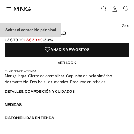
Selecciona un color
Color Gris seleccionado
Gris
Saltar al contenido principal
ANORAK CAPUCHA PELO
US$ 79.99
US$ 39.99
-50%
Precio inicial tachado [US$ 79.99 ]
Precio actual [US$ 39.99 ]
AÑADIR A FAVORITOS
VER LOOK
ENVÍO GRATIS A TIENDA
Manga larga. Cierre de cremallera. Capucha de pelo sintético
desmontable. Dos bolsillos laterales. Producto en rebajas
DETALLES, COMPOSICIÓN Y CUIDADOS
MEDIDAS
DISPONIBILIDAD EN TIENDA