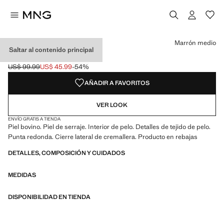
Selecciona un color
Color Marrón medio seleccionado
Marrón medio
Saltar al contenido principal
BOTÍN SERRAJE PELO
US$ 99.99
US$ 45.99
-54%
Precio inicial tachado [US$ 99.99 ]
Precio actual [US$ 45.99 ]
AÑADIR A FAVORITOS
VER LOOK
ENVÍO GRATIS A TIENDA
Piel bovino. Piel de serraje. Interior de pelo. Detalles de tejido de pelo.
Punta redonda. Cierre lateral de cremallera. Producto en rebajas
DETALLES, COMPOSICIÓN Y CUIDADOS
MEDIDAS
DISPONIBILIDAD EN TIENDA