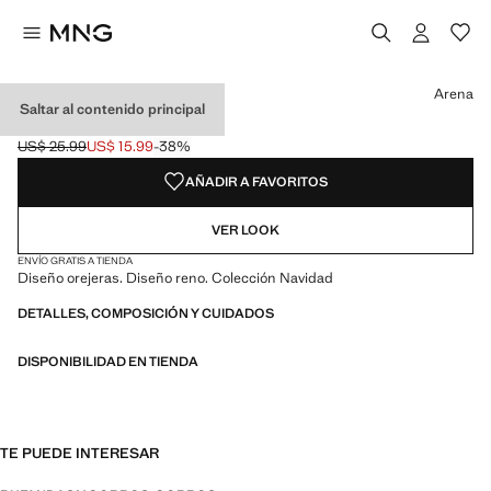
Selecciona un color
Color Arena seleccionado
Arena
Saltar al contenido principal
OREJERAS RENO
US$ 25.99
US$ 15.99
-38%
Precio inicial tachado [US$ 25.99 ]
Precio actual [US$ 15.99 ]
AÑADIR A FAVORITOS
VER LOOK
ENVÍO GRATIS A TIENDA
Diseño orejeras. Diseño reno. Colección Navidad
DETALLES, COMPOSICIÓN Y CUIDADOS
DISPONIBILIDAD EN TIENDA
TE PUEDE INTERESAR