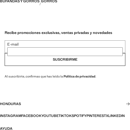
BUFANDAS Y GORROS
GORROS
Recibe promociones exclusivas, ventas privadas y novedades
E-mail
SUSCRIBIRME
Al suscribirte, confirmas que has leído la
Política de privacidad
.
HONDURAS
INSTAGRAM
FACEBOOK
YOUTUBE
TIKTOK
SPOTIFY
PINTEREST
X
LINKEDIN
AYUDA