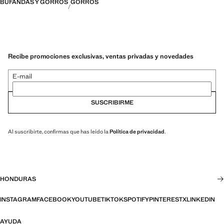
BUFANDAS Y GORROS
GORROS
Recibe promociones exclusivas, ventas privadas y novedades
E-mail
SUSCRIBIRME
Al suscribirte, confirmas que has leído la
Política de privacidad
.
HONDURAS
INSTAGRAM
FACEBOOK
YOUTUBE
TIKTOK
SPOTIFY
PINTEREST
X
LINKEDIN
AYUDA