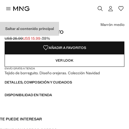
Selecciona un color
Color Marrón medio seleccionado
Marrón medio
Saltar al contenido principal
OREJERAS BORREGUITO
US$ 25.99
US$ 15.99
-38%
Precio inicial tachado [US$ 25.99 ]
Precio actual [US$ 15.99 ]
AÑADIR A FAVORITOS
VER LOOK
ENVÍO GRATIS A TIENDA
Tejido de borreguito. Diseño orejeras. Colección Navidad
DETALLES, COMPOSICIÓN Y CUIDADOS
DISPONIBILIDAD EN TIENDA
TE PUEDE INTERESAR