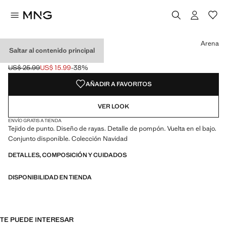
Selecciona un color
Color Arena seleccionado
Arena
Saltar al contenido principal
GORRO PUNTO RAYAS
US$ 25.99
US$ 15.99
-38%
Precio inicial tachado [US$ 25.99 ]
Precio actual [US$ 15.99 ]
AÑADIR A FAVORITOS
VER LOOK
ENVÍO GRATIS A TIENDA
Tejido de punto. Diseño de rayas. Detalle de pompón. Vuelta en el bajo.
Conjunto disponible. Colección Navidad
DETALLES, COMPOSICIÓN Y CUIDADOS
DISPONIBILIDAD EN TIENDA
TE PUEDE INTERESAR