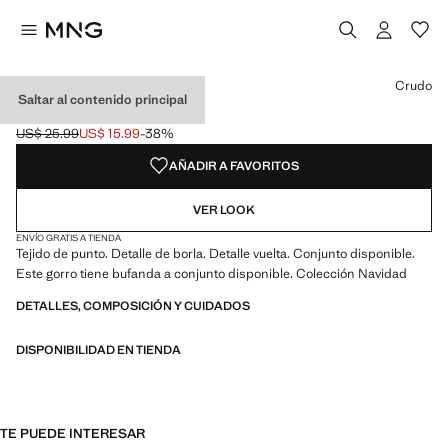
Selecciona un color
Color Crudo seleccionado
Crudo
Saltar al contenido principal
GORRO PUNTO BORLA
US$ 25.99
US$ 15.99
-38%
Precio inicial tachado [US$ 25.99 ]
Precio actual [US$ 15.99 ]
AÑADIR A FAVORITOS
VER LOOK
ENVÍO GRATIS A TIENDA
Tejido de punto. Detalle de borla. Detalle vuelta. Conjunto disponible.
Este gorro tiene bufanda a conjunto disponible. Colección Navidad
DETALLES, COMPOSICIÓN Y CUIDADOS
DISPONIBILIDAD EN TIENDA
TE PUEDE INTERESAR