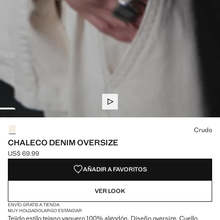
Selecciona un color
Crudo
CHALECO DENIM OVERSIZE
US$ 69.99
Precio actual [US$ 69.99 ]
AÑADIR A FAVORITOS
VER LOOK
ENVÍO GRATIS A TIENDA
MUY HOLGADO
LARGO ESTÁNDAR
Tejido estilo tejano vaquero 100% algodón. Diseño oversize. Cuello