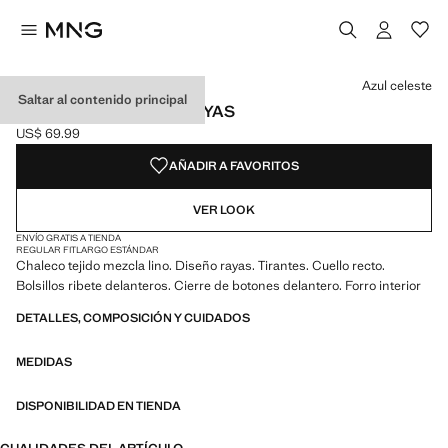
Selecciona un color
Azul celeste
Saltar al contenido principal
CHALECO BOTONES RAYAS
US$ 69.99
Precio actual [US$ 69.99 ]
AÑADIR A FAVORITOS
VER LOOK
ENVÍO GRATIS A TIENDA
REGULAR FIT
LARGO ESTÁNDAR
Chaleco tejido mezcla lino. Diseño rayas. Tirantes. Cuello recto.
Bolsillos ribete delanteros. Cierre de botones delantero. Forro interior
DETALLES, COMPOSICIÓN Y CUIDADOS
MEDIDAS
DISPONIBILIDAD EN TIENDA