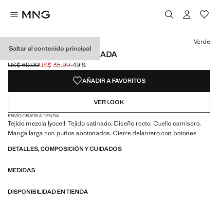
Selecciona un color
Color Azul
Color Verde seleccionado
Verde
Saltar al contenido principal
CAMISA LYOCELL SATINADA
US$ 69.99
US$ 35.99
-49%
Precio inicial tachado [US$ 69.99 ]
Precio actual [US$ 35.99 ]
AÑADIR A FAVORITOS
VER LOOK
ENVÍO GRATIS A TIENDA
Tejido mezcla lyocell. Tejido satinado. Diseño recto. Cuello camisero.
Manga larga con puños abotonados. Cierre delantero con botones
DETALLES, COMPOSICIÓN Y CUIDADOS
MEDIDAS
DISPONIBILIDAD EN TIENDA