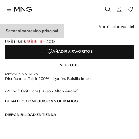
Selecciona un color
Color Negro
Color Khaki
Color Marrón claro/pastel seleccionado
Marrón claro/pastel
Saltar al contenido principal
BOLSO TOTE ALGODÓN
US$ 59.99
US$ 35.99
-40%
Precio inicial tachado [US$ 59.99 ]
Precio actual [US$ 35.99 ]
AÑADIR A FAVORITOS
VER LOOK
ENVÍO GRATIS A TIENDA
Diseño tote. Tejido 100% algodón. Bolsillo interior
44.0x45.0x9.0 cm (Largo x Alto x Ancho)
DETALLES, COMPOSICIÓN Y CUIDADOS
DISPONIBILIDAD EN TIENDA