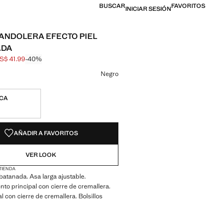
BUSCAR
FAVORITOS
INICIAR SESIÓN
ANDOLERA EFECTO PIEL
ADA
S$ 41.99
-40%
al tachado [US$ 69.99 ]
l [US$ 41.99 ]
n color
 seleccionado
 Marrón
Negro
ICA
ADES!
E ¡LO QUIERO!
AÑADIR A FAVORITOS
VER LOOK
 TIENDA
abatanada. Asa larga ajustable.
o principal con cierre de cremallera.
ral con cierre de cremallera. Bolsillos