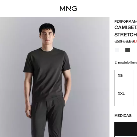
PERFORMAN
CAMISET
STRETCH
US$ 59.99
U
Precio inici
Precio actua
Selecciona u
Color Blanc
Color 
El modelo lleva
XS
XXL
¡ÚLTIMAS UNID
NO DISPONIBL
MEDIDAS