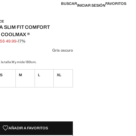
BUSCAR
FAVORITOS
INICIAR SESIÓN
CE
A SLIM FIT COMFORT
 COOLMAX ®
S$ 49.99
-17%
al tachado [US$ 59.99 ]
l [US$ 49.99 ]
n color
o
Gris oscuro seleccionado
Gris oscuro
 la talla M y mide 189cm.
S
M
L
XL
ADES!
E ¡LO QUIERO!
AÑADIR A FAVORITOS