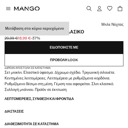
Διάλεξε χρώμα
Μπλε Νύχτας
Μετάβαση στο κύριο περιεχόμενο
ΜΠΙΚΊΝΙ ΔΊΧΡΩΜΟ ΣΛΙΠΆΚΙ ΚΛΑΣΙΚΌ
29,99 €
18,99 €
-37%
Αρχική τιμή με διαγραφή [29,99 € ]
Ισχύουσα τιμή [18,99 € ]
ΕΙΔΟΠΟΙΉΣΤΕ ΜΕ
ΠΡΟΒΟΛΉ LOOK
ΔΩΡΕΆΝ ΑΠΟΣΤΟΛΉ ΣΕ ΚΑΤΆΣΤΗΜΑ
Σετ μπικίνι. Ελαστικό ύφασμα. Δίχρωμο σχέδιο. Τριγωνική σιλουέτα.
Κεντημένες λεπτομέρειες. Λεπτομέρεια με ρυθμιζόμενα κορδόνια.
Ρυθμιζόμενο δέσιμο στη μέση. Γέμιση που αφαιρείται. Σλιπ κλασικό.
Συλλογή μπάνιου. Προϊόν σε έκπτωση
ΛΕΠΤΟΜΈΡΕΙΕΣ, ΣΎΝΘΕΣΗ ΚΑΙ ΦΡΟΝΤΊΔΑ
ΔΙΑΣΤΆΣΕΙΣ
ΔΙΑΘΕΣΙΜΌΤΗΤΑ ΣΕ ΚΑΤΆΣΤΗΜΑ