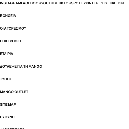
INSTAGRAM
FACEBOOK
YOUTUBE
TIKTOK
SPOTIFY
PINTEREST
X
LINKEDIN
ΒΟΉΘΕΙΑ
ΟΙ ΑΓΟΡΈΣ ΜΟΥ
ΕΠΙΣΤΡΟΦΈΣ
ΕΤΑΙΡΊΑ
ΔΟΎΛΕΨΕ ΓΙΑ ΤΗ MANGO
ΤΎΠΟΣ
MANGO OUTLET
SITE MAP
ΕΥΘΥΝΗ