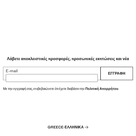
Λάβετε αποκλειστικές προσφορές, προσωπικές εκπτώσεις και νέα
E-mail
ΕΓΓΡΑΦΉ
Με την εγγραφή σας, επιβεβαιώνετε ότι έχετε διαβάσει την
Πολιτική Απορρήτου
.
GREECE
·
ΕΛΛΗΝΙΚΆ