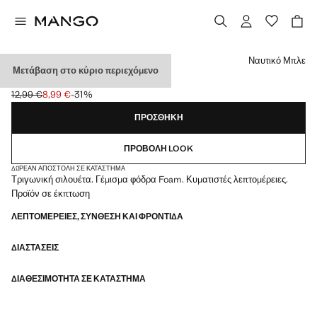
Διάλεξε χρώμα
Ναυτικό Μπλε
Μετάβαση στο κύριο περιεχόμενο
ΣΟΥΤΙΈΝ ΤΡΊΓΩΝΟ
12,99 €
8,99 €
-31%
Αρχική τιμή με διαγραφή [12,99 € ]
Ισχύουσα τιμή [8,99 € ]
ΠΡΟΣΘΉΚΗ
ΠΡΟΒΟΛΉ LOOK
ΔΩΡΕΆΝ ΑΠΟΣΤΟΛΉ ΣΕ ΚΑΤΆΣΤΗΜΑ
Τριγωνική σιλουέτα. Γέμισμα φόδρα Foam. Κυματιστές λεπτομέρειες.
Προϊόν σε έκπτωση
ΛΕΠΤΟΜΈΡΕΙΕΣ, ΣΎΝΘΕΣΗ ΚΑΙ ΦΡΟΝΤΊΔΑ
ΔΙΑΣΤΆΣΕΙΣ
ΔΙΑΘΕΣΙΜΌΤΗΤΑ ΣΕ ΚΑΤΆΣΤΗΜΑ