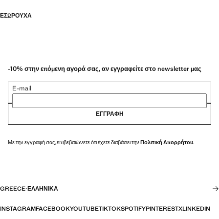
ΕΣΏΡΟΥΧΑ
-10% στην επόμενη αγορά σας, αν εγγραφείτε στο newsletter μας
E-mail
ΕΓΓΡΑΦΉ
Με την εγγραφή σας, επιβεβαιώνετε ότι έχετε διαβάσει την
Πολιτική Απορρήτου
.
GREECE
·
ΕΛΛΗΝΙΚΆ
INSTAGRAM
FACEBOOK
YOUTUBE
TIKTOK
SPOTIFY
PINTEREST
X
LINKEDIN