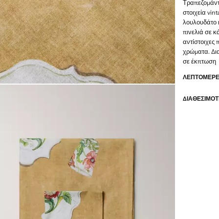
Τραπεζομάντ
στοιχεία vin
λουλουδάτο κ
πινελιά σε κ
αντίστοιχες 
χρώματα. Δι
σε έκπτωση
ΛΕΠΤΟΜΈΡΕΙ
ΔΙΑΘΕΣΙΜΌΤ