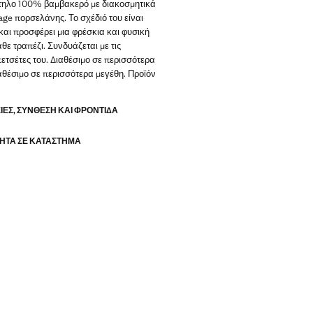
ηλο 100% βαμβακερό με διακοσμητικά
tage πορσελάνης. Το σχέδιό του είναι
αι προσφέρει μια φρέσκια και φυσική
άθε τραπέζι. Συνδυάζεται με τις
πετσέτες του. Διαθέσιμο σε περισσότερα
αθέσιμο σε περισσότερα μεγέθη. Προϊόν
ΕΣ, ΣΎΝΘΕΣΗ ΚΑΙ ΦΡΟΝΤΊΔΑ
ΗΤΑ ΣΕ ΚΑΤΆΣΤΗΜΑ