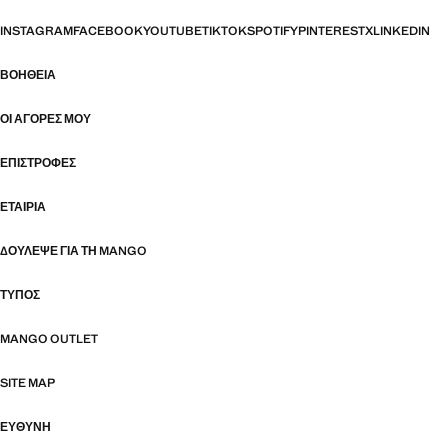
INSTAGRAM
FACEBOOK
YOUTUBE
TIKTOK
SPOTIFY
PINTEREST
X
LINKEDIN
ΒΟΉΘΕΙΑ
ΟΙ ΑΓΟΡΈΣ ΜΟΥ
ΕΠΙΣΤΡΟΦΈΣ
ΕΤΑΙΡΊΑ
ΔΟΎΛΕΨΕ ΓΙΑ ΤΗ MANGO
ΤΎΠΟΣ
MANGO OUTLET
SITE MAP
ΕΥΘΥΝΗ