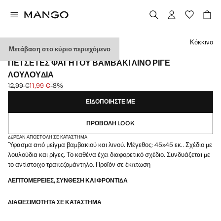
Διάλεξε χρώμα
Κόκκινο
Μετάβαση στο κύριο περιεχόμενο
2 PACK
ΠΕΤΣΈΤΕΣ ΦΑΓΗΤΟΎ ΒΑΜΒΆΚΙ ΛΙΝΌ ΡΙΓΈ
ΛΟΥΛΟΎΔΙΑ
12,99 €
11,99 €
-8%
Αρχική τιμή με διαγραφή [12,99 € ]
Ισχύουσα τιμή [11,99 € ]
ΕΙΔΟΠΟΙΉΣΤΕ ΜΕ
ΠΡΟΒΟΛΉ LOOK
ΔΩΡΕΆΝ ΑΠΟΣΤΟΛΉ ΣΕ ΚΑΤΆΣΤΗΜΑ
Ύφασμα από μείγμα βαμβακιού και λινού. Μέγεθος: 45x45 εκ.. Σχέδιο με
λουλούδια και ρίγες. Το καθένα έχει διαφορετικό σχέδιο. Συνδυάζεται με
το αντίστοιχο τραπεζομάντηλο. Προϊόν σε έκπτωση
ΛΕΠΤΟΜΈΡΕΙΕΣ, ΣΎΝΘΕΣΗ ΚΑΙ ΦΡΟΝΤΊΔΑ
ΔΙΑΘΕΣΙΜΌΤΗΤΑ ΣΕ ΚΑΤΆΣΤΗΜΑ